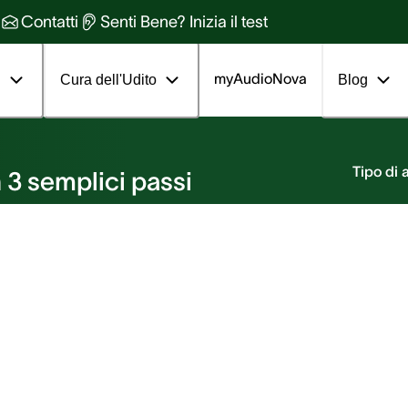
Contatti
Senti Bene? Inizia il test
myAudioNova
i
Cura dell'Udito
Blog
nto
Tipo di
 3 semplici passi