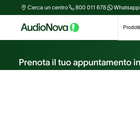
Altro sull'udito
Cerca un centro
800 011 678
Whatsapp
Tutti gli articoli
Prodott
Prenota un appuntame
Prenota il tuo appuntamento in