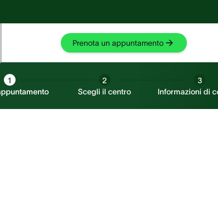
Fischio nell'orecchio?
Fischio nell'orecchio?
Prova SilentCloud
Prova SilentCloud
Prenota un appuntamento
1
2
3
 appuntamento
Scegli il centro
Informazioni di c