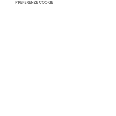
PREFERENZE COOKIE
Approfondimenti
Succede in AudioNova
Problemi di udito