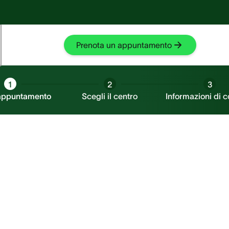
Fischio nell'orecchio?
Fischio nell'orecchio?
Prova SilentCloud
Prova SilentCloud
Prenota un appuntamento
1
2
3
 appuntamento
Scegli il centro
Informazioni di c