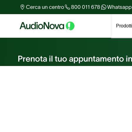
Altro sull'udito
Cerca un centro
800 011 678
Whatsapp
Tutti gli articoli
Prodott
Prenota un appuntame
Prenota il tuo appuntamento in