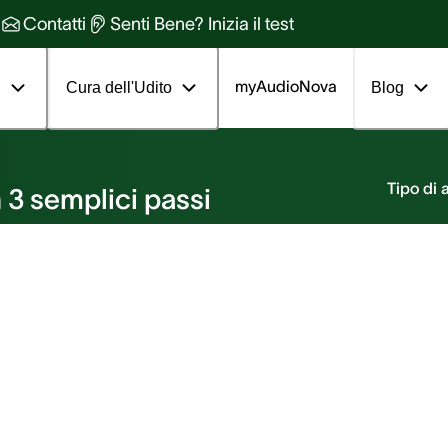
Contatti
Senti Bene? Inizia il test
myAudioNova
i
Cura dell'Udito
Blog
nto
Tipo di
 3 semplici passi