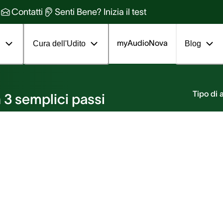
Contatti
Senti Bene? Inizia il test
myAudioNova
i
Cura dell'Udito
Blog
nto
Tipo di
 3 semplici passi