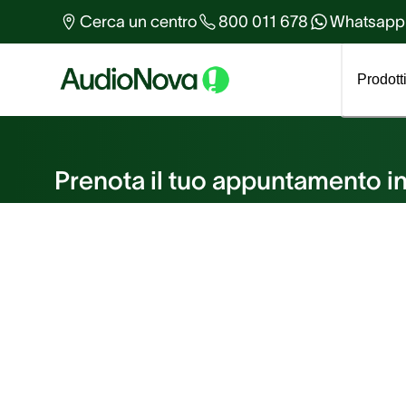
Altro sull'udito
Cerca un centro
800 011 678
Whatsapp
Tutti gli articoli
Prodott
Prenota un appuntame
Prenota il tuo appuntamento in