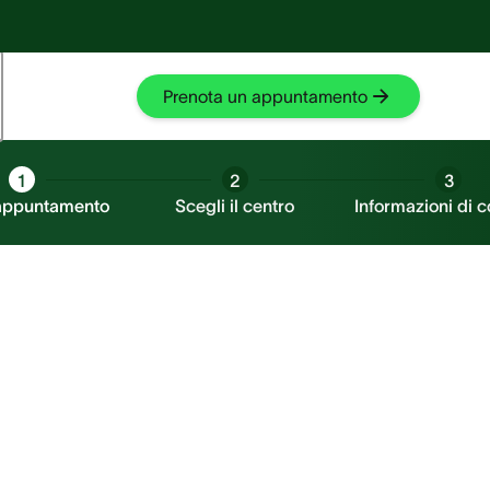
Fischio nell'orecchio?
Fischio nell'orecchio?
Prova SilentCloud
Prova SilentCloud
Prenota un appuntamento
1
2
3
 appuntamento
Scegli il centro
Informazioni di c