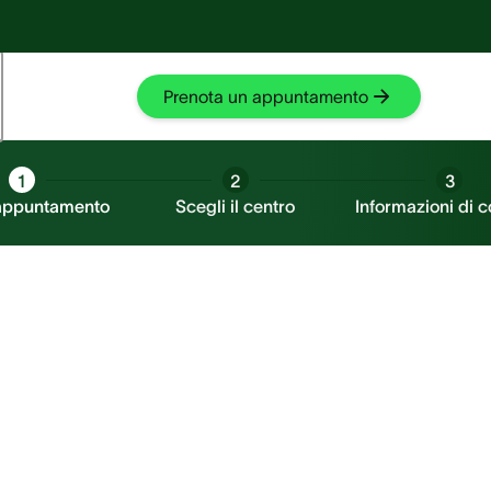
Fischio nell'orecchio?
Fischio nell'orecchio?
Prova SilentCloud
Prova SilentCloud
Prenota un appuntamento
1
2
3
 appuntamento
Scegli il centro
Informazioni di c