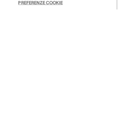
PREFERENZE COOKIE
Approfondimenti
Succede in AudioNova
Problemi di udito