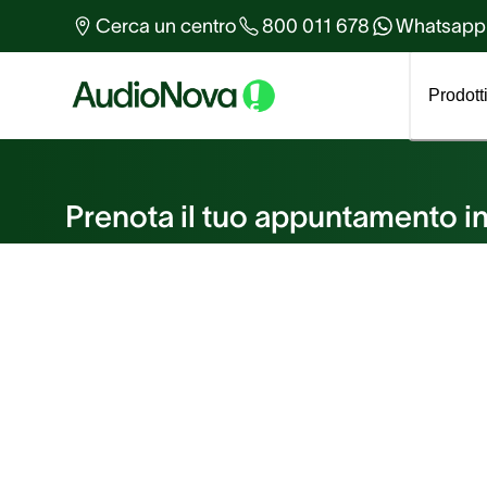
Altro sull'udito
Cerca un centro
800 011 678
Whatsapp
Tutti gli articoli
Prodott
Prenota un appuntame
Prenota il tuo appuntamento in