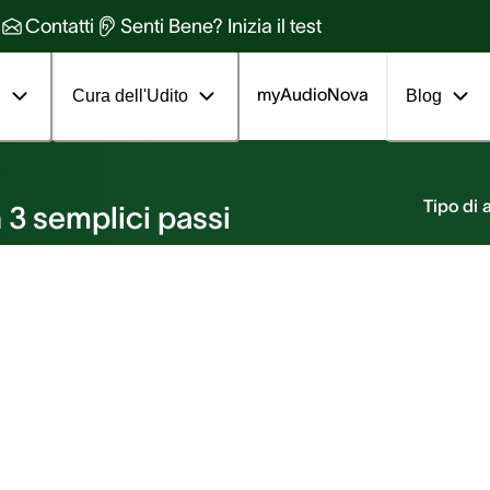
Contatti
Senti Bene? Inizia il test
myAudioNova
i
Cura dell'Udito
Blog
nto
Tipo di
 3 semplici passi