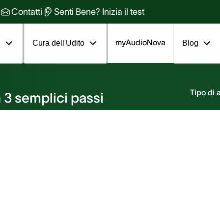
Contatti
Senti Bene? Inizia il test
myAudioNova
i
Cura dell'Udito
Blog
nto
Tipo di
 3 semplici passi