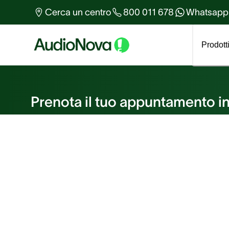
Altro sull'udito
Cerca un centro
800 011 678
Whatsapp
Tutti gli articoli
Prodott
Prenota un appuntame
Prenota il tuo appuntamento in