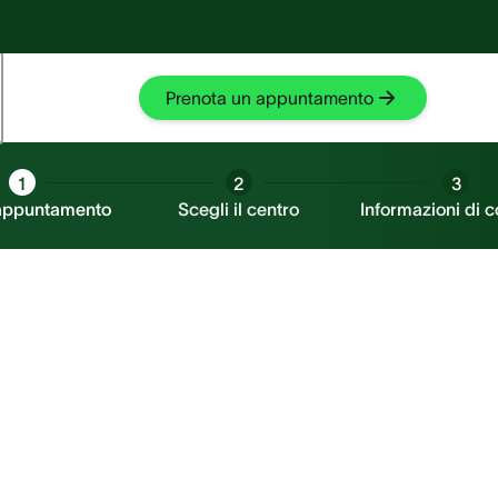
Fischio nell'orecchio?
Fischio nell'orecchio?
Prova SilentCloud
Prova SilentCloud
Prenota un appuntamento
1
2
3
 appuntamento
Scegli il centro
Informazioni di c