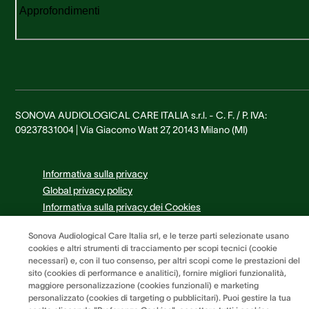
Approfondimenti
SONOVA AUDIOLOGICAL CARE ITALIA s.r.l. - C. F. / P. IVA:
09237831004 | Via Giacomo Watt 27, 20143 Milano (MI)
Informativa sulla privacy
Global privacy policy
Informativa sulla privacy dei Cookies
Termini e condizioni
Sonova Audiological Care Italia srl, e le terze parti selezionate usano
Preferenze dei cookie
cookies e altri strumenti di tracciamento per scopi tecnici (cookie
necessari) e, con il tuo consenso, per altri scopi come le prestazioni del
sito (cookies di performance e analitici), fornire migliori funzionalità,
maggiore personalizzazione (cookies funzionali) e marketing
personalizzato (cookies di targeting o pubblicitari). Puoi gestire la tua