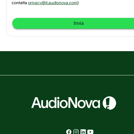
contatta
privacy@it.audionova.com
)
Invia