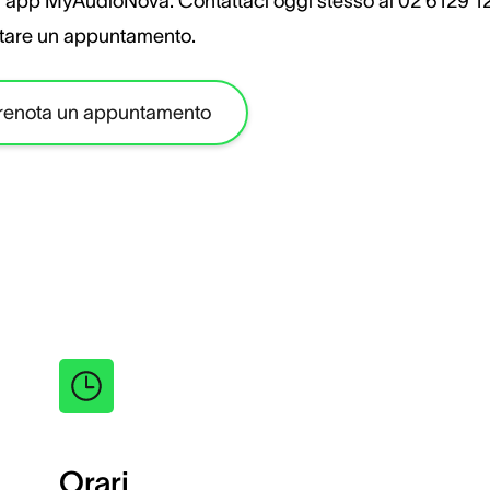
a app MyAudioNova. Contattaci oggi stesso al 02 6129 1
tare un appuntamento.
renota un appuntamento
Orari