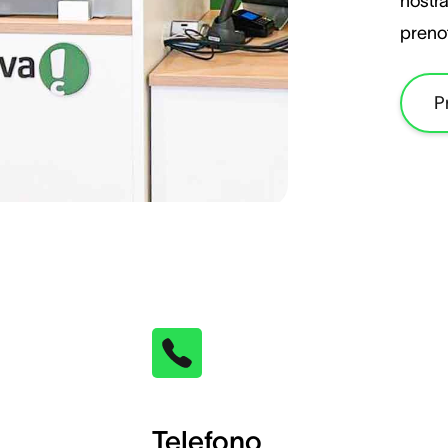
nostr
preno
P
Telefono