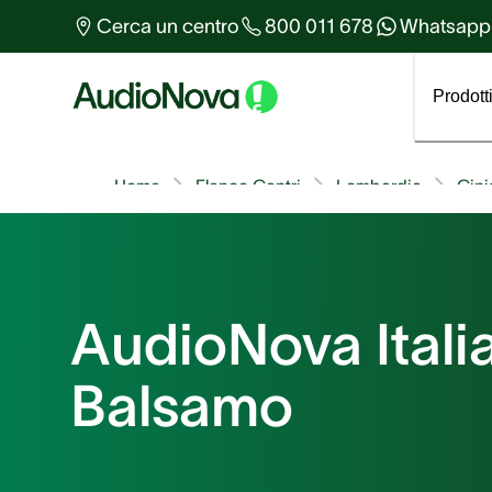
Altro sull'udito
Cerca un centro
800 011 678
Whatsapp
Tutti gli articoli
Prodott
Home
Elenco Centri
Lombardia
Cini
AudioNova Italia
Balsamo