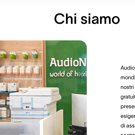
Chi siamo
Audio
mondia
nostri
gratui
presen
esigen
di ass