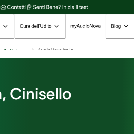
Contatti
Senti Bene? Inizia il test
myAudioNova
i
Cura dell'Udito
Blog
AudioNova Italia
sello Balsamo
, Cinisello