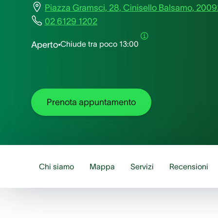
Piazza Gramsci, 28, Cinisello Balsamo, 2009
02 6129 1202
Chiude tra poco
13:00
Aperto
Prenota appuntamento
Chi siamo
Mappa
Servizi
Recensioni