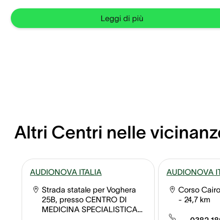
Leggi di più
Altri Centri nelle vicinanz
AUDIONOVA ITALIA
AUDIONOVA I
Strada statale per Voghera
Corso Cairol
25B, presso CENTRO DI
- 24,7 km
MEDICINA SPECIALISTICA
STUDIHEVO, Tortona, 15057
-