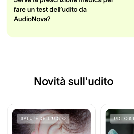
fare un test dell’udito da
AudioNova?
Novità sull'udito
SALUTE DELL'UDITO
UDITO & 