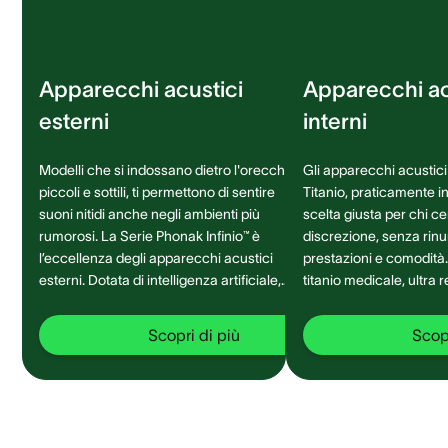
Apparecchi acustici
Apparecchi ac
esterni
interni
Modelli che si indossano dietro l'orecchio,
Gli apparecchi acustici 
piccoli e sottili, ti permettono di sentire
Titanio, praticamente inv
suoni nitidi anche negli ambienti più
scelta giusta per chi c
rumorosi. La Serie Phonak Infinio™ è
discrezione, senza rinu
l’eccellenza degli apparecchi acustici
prestazioni e comodità. Realizzati i
esterni. Dotata di intelligenza artificiale,
titanio medicale, ultra 
garantisce una migliore connettività ed
e durevole, si adattan
una comprensione del parlato a 360°
ad ogni ambiente sonor
Scopri di più
Scopr
senza precedenti.