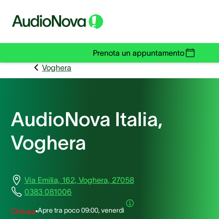
Prenota un appuntamento
Voghera
AudioNova Italia,
Voghera
Via Emilia, 162, Voghera, 27058
0383 081006
Apre tra poco
09:00, venerdì
Chiuso