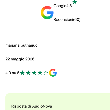
Google
4.8
Recensioni
(
60
)
mariana butnariuc
22 maggio 2026
4.0 su 5
Risposta di AudioNova