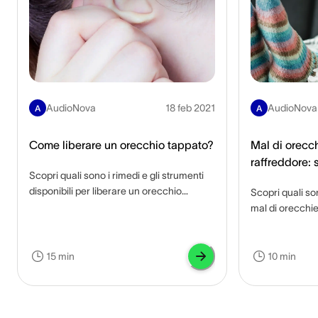
AudioNova
18 feb 2021
AudioNova
A
A
Come liberare un orecchio tappato?
Mal di orecch
raffreddore: 
Scopri quali sono i rimedi e gli strumenti
infezione?
disponibili per liberare un orecchio
Scopri quali so
tappato e quali sono eventuali
mal di orecchie
complicanze se non trattato.
per alleviarlo e
15 min
10 min