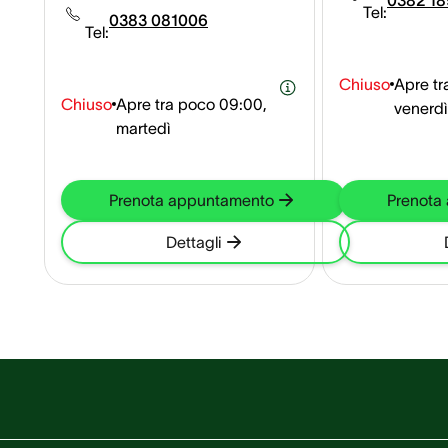
0382 18
Tel:
15,6 km
0383 081006
Tel:
Chiuso
Apre tr
Chiuso
Apre tra poco
09:00,
venerdì
martedì
Prenota appuntamento
Prenota
Dettagli