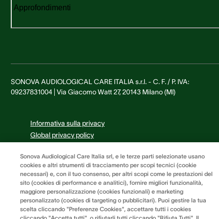
Approfondimenti
SONOVA AUDIOLOGICAL CARE ITALIA s.r.l. - C. F. / P. IVA:
09237831004 | Via Giacomo Watt 27, 20143 Milano (MI)
Informativa sulla privacy
Global privacy policy
Informativa sulla privacy dei Cookies
Sonova Audiological Care Italia srl, e le terze parti selezionate usano
Termini e condizioni
cookies e altri strumenti di tracciamento per scopi tecnici (cookie
Preferenze dei cookie
necessari) e, con il tuo consenso, per altri scopi come le prestazioni del
sito (cookies di performance e analitici), fornire migliori funzionalità,
maggiore personalizzazione (cookies funzionali) e marketing
personalizzato (cookies di targeting o pubblicitari). Puoi gestire la tua
scelta cliccando "Preferenze Cookies", accettare tutti i cookies
cliccando "Accetta tutti", o rifiutarli tutti cliccando "Rifiuta Tutti". Il