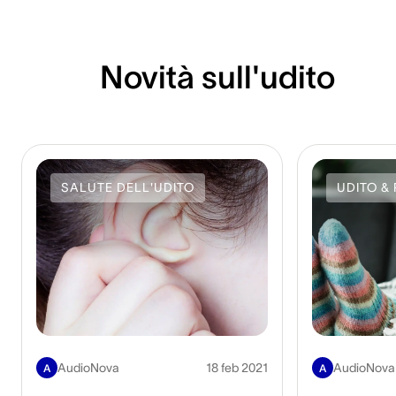
Novità sull'udito
SALUTE DELL'UDITO
UDITO & 
AudioNova
18 feb 2021
AudioNova
A
A