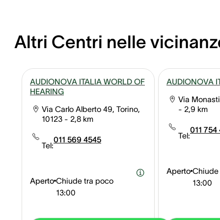
Altri Centri nelle vicinanz
AUDIONOVA ITALIA WORLD OF
AUDIONOVA I
HEARING
Via Monastir
Via Carlo Alberto 49, Torino,
- 2,9 km
10123
- 2,8 km
011 754
Tel:
011 569 4545
Tel:
Aperto
Chiude 
Aperto
Chiude tra poco
13:00
13:00