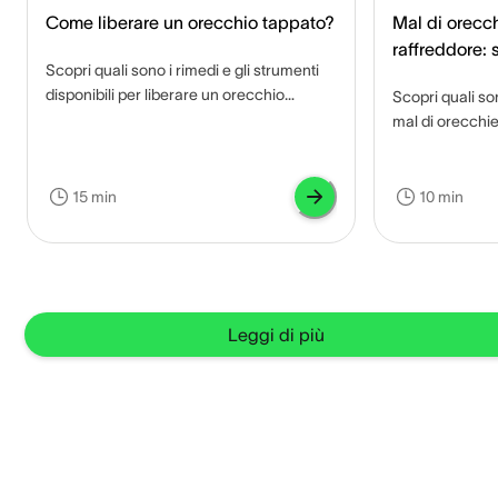
Come liberare un orecchio tappato?
Mal di orecch
raffreddore: 
Scopri quali sono i rimedi e gli strumenti
infezione?
disponibili per liberare un orecchio
Scopri quali so
tappato e quali sono eventuali
mal di orecchie
complicanze se non trattato.
per alleviarlo e
15 min
10 min
Leggi di più