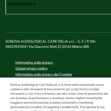
Approfondimenti
SONOVA AUDIOLOGICAL CARE ITALIA s.r.l. - C. F. / P. IVA:
09237831004 | Via Giacomo Watt 27, 20143 Milano (MI)
Informativa sulla privacy
Global privacy policy
Informativa sulla privacy dei Cookies
Termini e condizioni
Sonova Audiological Care Italia srl, e le terze parti selezionate usano
Preferenze dei cookie
cookies e altri strumenti di tracciamento per scopi tecnici (cookie
necessari) e, con il tuo consenso, per altri scopi come le prestazioni del
sito (cookies di performance e analitici), fornire migliori funzionalità,
maggiore personalizzazione (cookies funzionali) e marketing
personalizzato (cookies di targeting o pubblicitari). Puoi gestire la tua