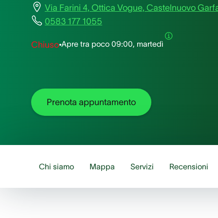
Via Farini 4, Ottica Vogue, Castelnuovo Ga
0583 177 1055
Apre tra poco
09:00, martedì
Chiuso
Prenota appuntamento
Chi siamo
Mappa
Servizi
Recensioni