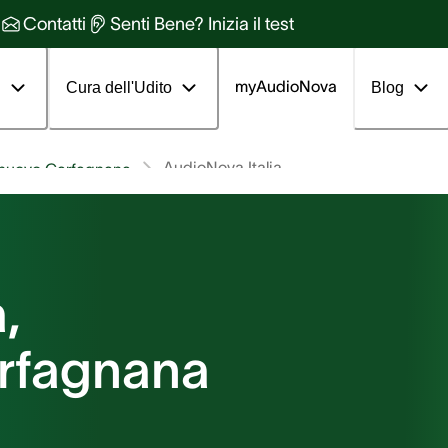
Contatti
Senti Bene? Inizia il test
myAudioNova
i
Cura dell'Udito
Blog
AudioNova Italia
lnuovo Garfagnana
,
rfagnana