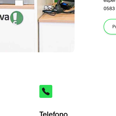
espert
0583 
P
Telefono