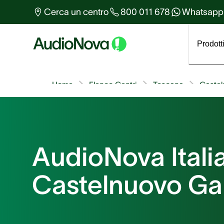
Altro sull'udito
Cerca un centro
800 011 678
Whatsapp
Tutti gli articoli
Prodott
Home
Elenco Centri
Toscana
Caste
AudioNova Italia
Castelnuovo Ga