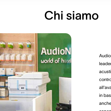
Chi siamo
Audio
leade
acusti
contro
all'av
in bas
anche 