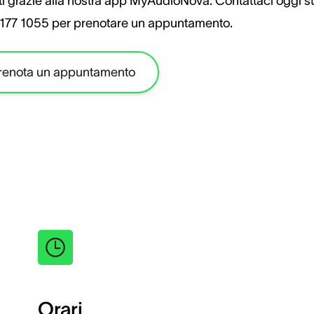
i grazie alla nostra app MyAudioNova. Contattaci oggi st
177 1055 per prenotare un appuntamento.
renota un appuntamento
Orari