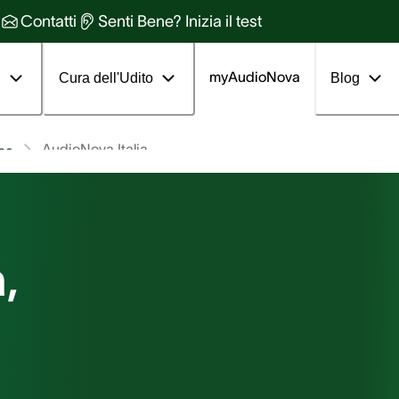
Contatti
Senti Bene? Inizia il test
myAudioNova
i
Cura dell'Udito
Blog
AudioNova Italia
ica
,