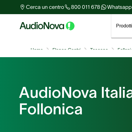
Altro sull'udito
Cerca un centro
800 011 678
Whatsapp
Tutti gli articoli
Prodott
Home
Elenco Centri
Toscana
Follon
AudioNova Italia
Follonica