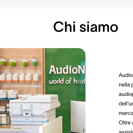
Chi siamo
Audio
nella 
audiop
dell'u
mercat
Oltre 
assist