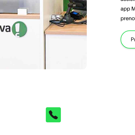
app M
preno
P