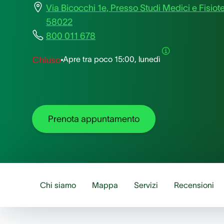
Via Bicocchi 1e, Presso Studi Medici e Fisioter
58022
800 011 678
Apre tra poco
15:00, lunedì
Chiuso
Prenota appuntamento
Chi siamo
Mappa
Servizi
Recensioni