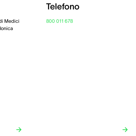
Telefono
di Medici
800 011 678
llonica