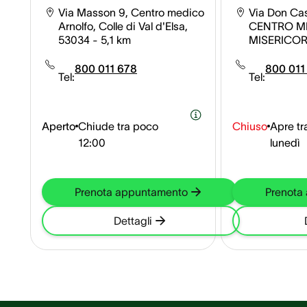
Via Masson 9, Centro medico
Via Don Cast
Arnolfo, Colle di Val d'Elsa,
CENTRO M
53034
- 5,1 km
MISERICOR
Gimignano,
800 011 678
800 011
Tel:
Tel:
Aperto
Chiude tra poco
Chiuso
Apre tr
12:00
lunedì
Prenota appuntamento
Prenota
Dettagli