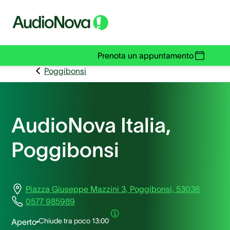
Prenota un appuntamento
Poggibonsi
AudioNova Italia,
Poggibonsi
Piazza Giuseppe Mazzini 3, Poggibonsi, 53036
0577 985989
Chiude tra poco
13:00
Aperto