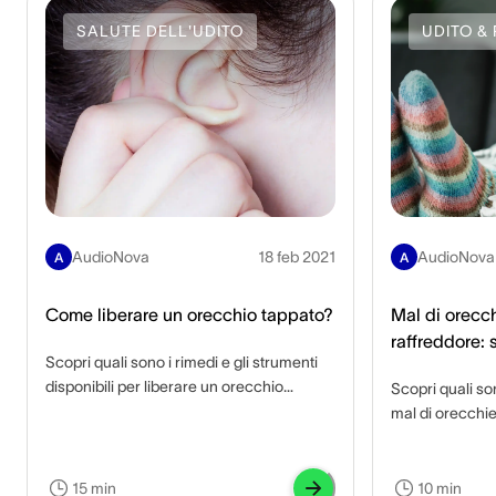
SALUTE DELL'UDITO
UDITO & 
AudioNova
18 feb 2021
AudioNova
A
A
Come liberare un orecchio tappato?
Mal di orecch
raffreddore: 
Scopri quali sono i rimedi e gli strumenti
infezione?
disponibili per liberare un orecchio
Scopri quali so
tappato e quali sono eventuali
mal di orecchie
complicanze se non trattato.
per alleviarlo e
15 min
10 min