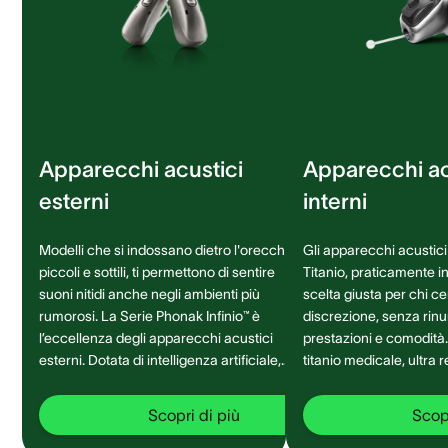
Apparecchi acustici
Apparecchi ac
esterni
interni
Modelli che si indossano dietro l'orecchio,
Gli apparecchi acustici 
piccoli e sottili, ti permettono di sentire
Titanio, praticamente inv
suoni nitidi anche negli ambienti più
scelta giusta per chi c
rumorosi. La Serie Phonak Infinio™ è
discrezione, senza rinu
l’eccellenza degli apparecchi acustici
prestazioni e comodità. Realizzati i
esterni. Dotata di intelligenza artificiale,
titanio medicale, ultra 
garantisce una migliore connettività ed
e durevole, si adattan
una comprensione del parlato a 360°
ad ogni ambiente sonor
Scopri di più
Scopr
senza precedenti.