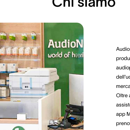
Chi siamo
Audio
produz
audiop
dell'u
mercat
Oltre 
assist
app M
preno