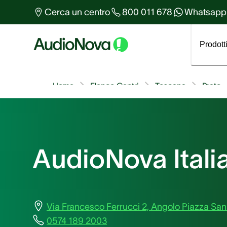
Altro sull'udito
Cerca un centro
800 011 678
Whatsapp
Tutti gli articoli
Prodott
Home
Elenco Centri
Toscana
Prato
AudioNova Italia
Via Francesco Ferrucci 2, Angolo Piazza San
0574 189 2003