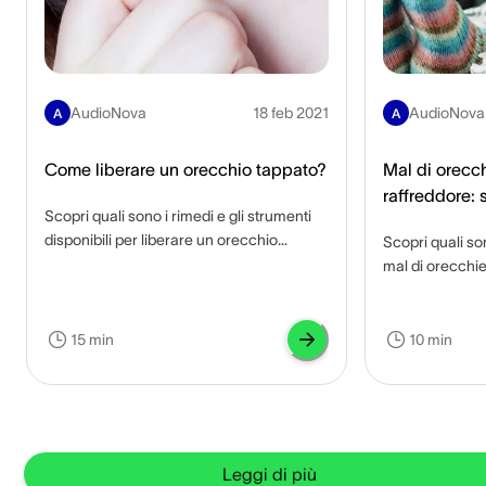
AudioNova
18 feb 2021
AudioNova
A
A
Come liberare un orecchio tappato?
Mal di orecch
raffreddore: 
Scopri quali sono i rimedi e gli strumenti
infezione?
disponibili per liberare un orecchio
Scopri quali so
tappato e quali sono eventuali
mal di orecchie
complicanze se non trattato.
per alleviarlo e
15 min
10 min
Leggi di più