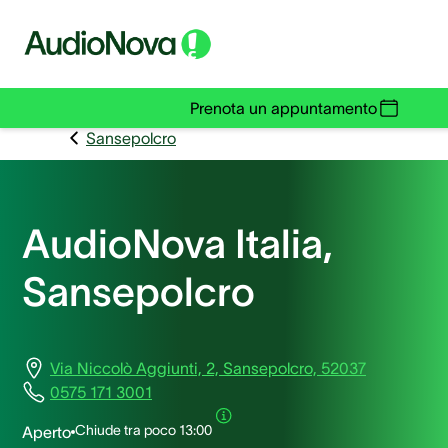
Prenota un appuntamento
Sansepolcro
AudioNova Italia,
Sansepolcro
Via Niccolò Aggiunti, 2, Sansepolcro, 52037
0575 171 3001
Chiude tra poco
13:00
Aperto