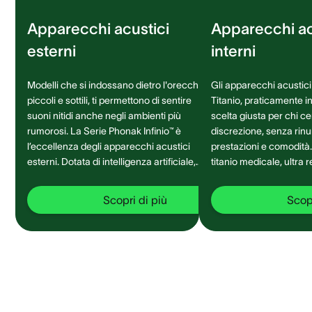
Apparecchi acustici
Apparecchi ac
esterni
interni
Modelli che si indossano dietro l'orecchio,
Gli apparecchi acustici 
piccoli e sottili, ti permettono di sentire
Titanio, praticamente inv
suoni nitidi anche negli ambienti più
scelta giusta per chi c
rumorosi. La Serie Phonak Infinio™ è
discrezione, senza rinu
l’eccellenza degli apparecchi acustici
prestazioni e comodità. Realizzati i
esterni. Dotata di intelligenza artificiale,
titanio medicale, ultra 
garantisce una migliore connettività ed
e durevole, si adattan
una comprensione del parlato a 360°
ad ogni ambiente sonor
Scopri di più
Scopr
senza precedenti.