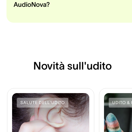
AudioNova?
Novità sull'udito
SALUTE DELL'UDITO
UDITO & 