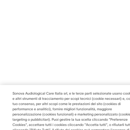
Sonova Audiological Care Italia srl, e le terze parti selezionate usano coo
e altri strumenti di tracciamento per scopi tecnici (cookie necessari) e, co
tuo consenso, per altri scopi come le prestazioni del sito (cookies di
performance e analitici), fornire migliori funzionalità, maggiore
personalizzazione (cookies funzionali) e marketing personalizzato (cookie
targeting o pubblicitari). Puoi gestire la tua scelta cliccando "Preferenze
Cookies", accettare tutti i cookies cliccando "Accetta tutti", o rifiutarli tut
cliccando "Rifiuta Tutti". Il rifiuto dei cookies può comportare l'assenza di