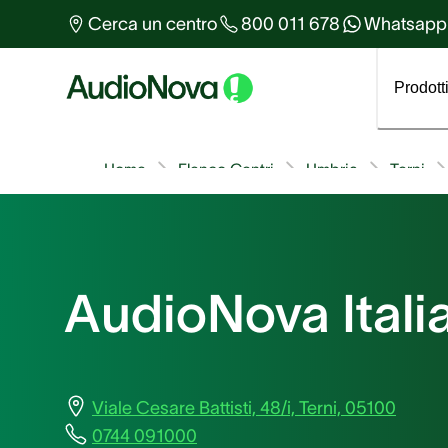
Altro sull'udito
Cerca un centro
800 011 678
Whatsapp
Tutti gli articoli
Prodott
Home
Elenco Centri
Umbria
Terni
AudioNova Italia
Viale Cesare Battisti, 48/i, Terni, 05100
0744 091000