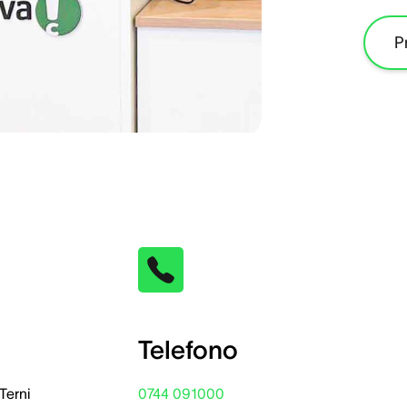
P
Telefono
 Terni
0744 091000