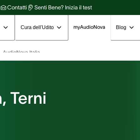
Contatti
Senti Bene? Inizia il test
myAudioNova
i
Cura dell'Udito
Blog
AudioNova Italia
, Terni