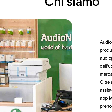
Chi siamo
Audio
produz
audiop
dell'u
mercat
Oltre 
assist
app M
preno