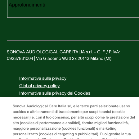
Approfondimenti
SONOVA AUDIOLOGICAL CARE ITALIA s.r.l. - C. F. / P. IVA:
09237831004 | Via Giacomo Watt 27, 20143 Milano (MI)
Informativa sulla privacy
Global privacy policy
Informativa sulla privacy dei Cookies
Termini e condizioni
Sonova Audiological Care Italia srl, e le terze parti selezionate usano
Preferenze dei cookie
cookies e altri strumenti di tracciamento per scopi tecnici (cookie
necessari) e, con il tuo consenso, per altri scopi come le prestazioni del
sito (cookies di performance e analitici), fornire migliori funzionalità,
maggiore personalizzazione (cookies funzionali) e marketing
personalizzato (cookies di targeting o pubblicitari). Puoi gestire la tua