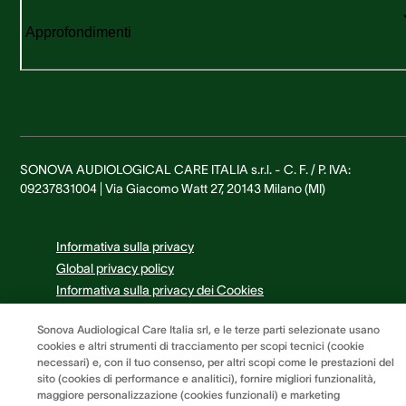
Approfondimenti
SONOVA AUDIOLOGICAL CARE ITALIA s.r.l. - C. F. / P. IVA:
09237831004 | Via Giacomo Watt 27, 20143 Milano (MI)
Informativa sulla privacy
Global privacy policy
Informativa sulla privacy dei Cookies
Termini e condizioni
Sonova Audiological Care Italia srl, e le terze parti selezionate usano
Preferenze dei cookie
cookies e altri strumenti di tracciamento per scopi tecnici (cookie
necessari) e, con il tuo consenso, per altri scopi come le prestazioni del
sito (cookies di performance e analitici), fornire migliori funzionalità,
maggiore personalizzazione (cookies funzionali) e marketing