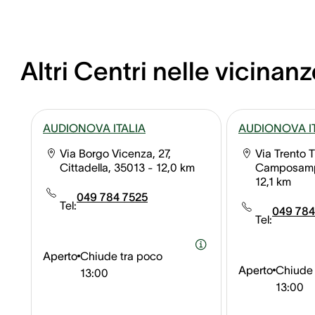
Altri Centri nelle vicinanz
AUDIONOVA ITALIA
AUDIONOVA I
Via Borgo Vicenza, 27,
Via Trento T
Cittadella, 35013
- 12,0 km
Camposamp
12,1 km
049 784 7525
Tel:
049 784
Tel:
Aperto
Chiude tra poco
Aperto
Chiude 
13:00
13:00