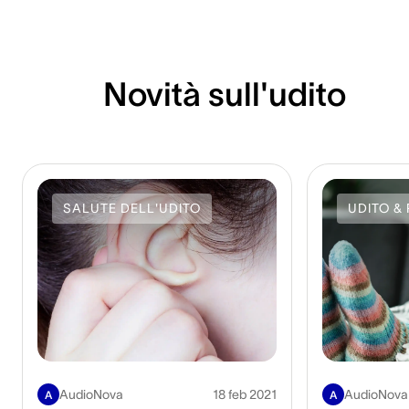
Novità sull'udito
SALUTE DELL'UDITO
UDITO & 
AudioNova
18 feb 2021
AudioNova
A
A