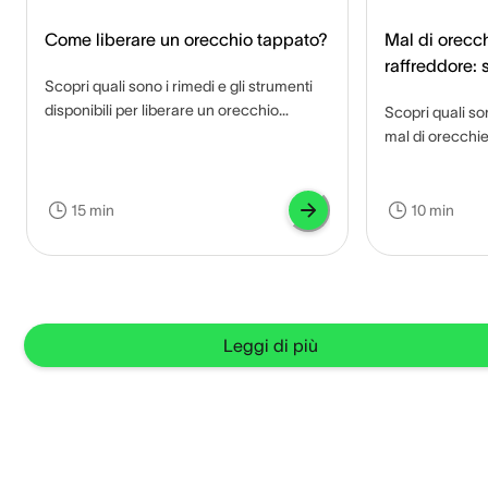
Come liberare un orecchio tappato?
Mal di orecch
raffreddore: 
Scopri quali sono i rimedi e gli strumenti
infezione?
disponibili per liberare un orecchio
Scopri quali so
tappato e quali sono eventuali
mal di orecchie
complicanze se non trattato.
per alleviarlo e
15 min
10 min
Leggi di più