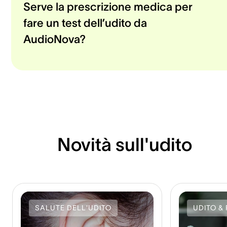
Serve la prescrizione medica per
fare un test dell’udito da
AudioNova?
Novità sull'udito
SALUTE DELL'UDITO
UDITO & 