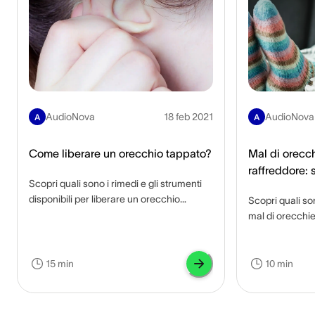
AudioNova
18 feb 2021
AudioNova
A
A
Come liberare un orecchio tappato?
Mal di orecch
raffreddore: 
Scopri quali sono i rimedi e gli strumenti
infezione?
disponibili per liberare un orecchio
Scopri quali so
tappato e quali sono eventuali
mal di orecchie
complicanze se non trattato.
per alleviarlo e
15 min
10 min