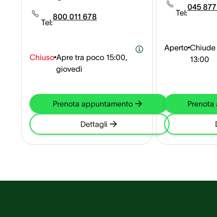
18,9 km
045 877
Tel:
800 011 678
Tel:
Aperto
Chiude 
Chiuso
Apre tra poco
15:00,
13:00
giovedì
Prenota appuntamento
Prenota
Dettagli