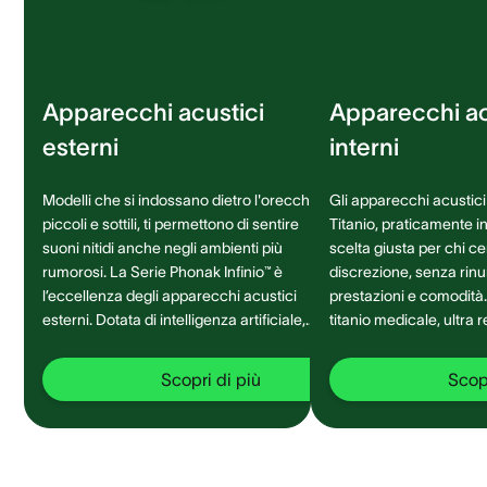
Apparecchi acustici
Apparecchi ac
esterni
interni
Modelli che si indossano dietro l'orecchio,
Gli apparecchi acustici 
piccoli e sottili, ti permettono di sentire
Titanio, praticamente inv
suoni nitidi anche negli ambienti più
scelta giusta per chi c
rumorosi. La Serie Phonak Infinio™ è
discrezione, senza rinu
l’eccellenza degli apparecchi acustici
prestazioni e comodità. Realizzati i
esterni. Dotata di intelligenza artificiale,
titanio medicale, ultra 
garantisce una migliore connettività ed
e durevole, si adattan
una comprensione del parlato a 360°
ad ogni ambiente sonor
Scopri di più
Scopr
senza precedenti.