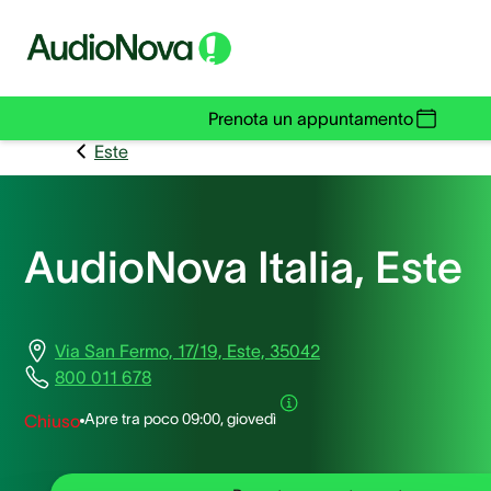
Prenota un appuntamento
Este
AudioNova Italia, Este
Via San Fermo, 17/19, Este, 35042
800 011 678
Apre tra poco
09:00, giovedì
Chiuso