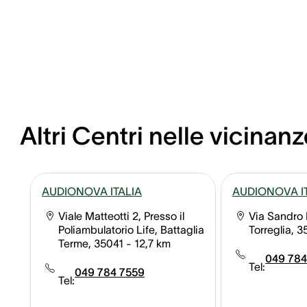
Altri Centri nelle vicinanz
AUDIONOVA ITALIA
AUDIONOVA I
Viale Matteotti 2, Presso il
Via Sandro P
Poliambulatorio Life, Battaglia
Torreglia, 
Terme, 35041
- 12,7 km
049 784
Tel:
049 784 7559
Tel: