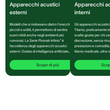
Apparecchi acustici
Apparecchi ac
esterni
interni
Modelli che si indossano dietro l'orecchio,
Gli apparecchi acustici 
piccoli e sottili, ti permettono di sentire
Titanio, praticamente inv
suoni nitidi anche negli ambienti più
scelta giusta per chi c
rumorosi. La Serie Phonak Infinio™ è
discrezione, senza rinu
l’eccellenza degli apparecchi acustici
prestazioni e comodità. Realizzati i
esterni. Dotata di intelligenza artificiale,
titanio medicale, ultra 
garantisce una migliore connettività ed
e durevole, si adattan
una comprensione del parlato a 360°
ad ogni ambiente sonor
Scopri di più
Scopr
senza precedenti.