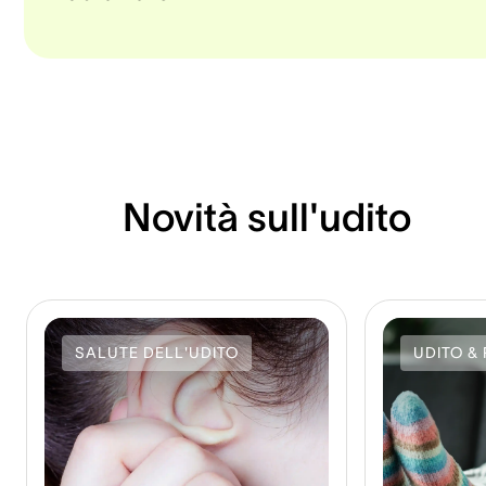
Novità sull'udito
SALUTE DELL'UDITO
UDITO & 