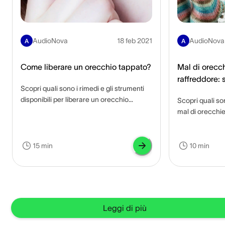
AudioNova
18 feb 2021
AudioNova
A
A
Come liberare un orecchio tappato?
Mal di orecch
raffreddore: 
Scopri quali sono i rimedi e gli strumenti
infezione?
disponibili per liberare un orecchio
Scopri quali so
tappato e quali sono eventuali
mal di orecchie
complicanze se non trattato.
per alleviarlo e
15 min
10 min
Leggi di più