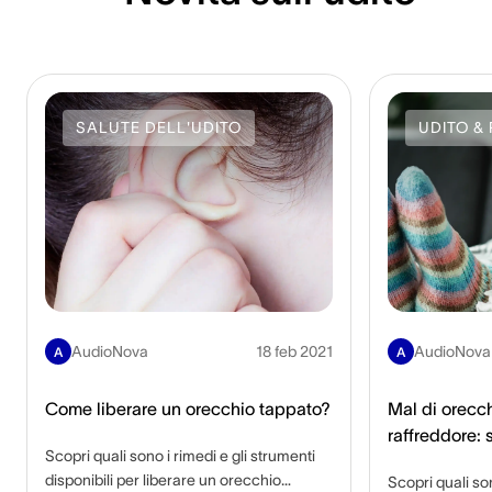
SALUTE DELL'UDITO
UDITO & 
AudioNova
18 feb 2021
AudioNova
A
A
Come liberare un orecchio tappato?
Mal di orecch
raffreddore: 
Scopri quali sono i rimedi e gli strumenti
infezione?
disponibili per liberare un orecchio
Scopri quali so