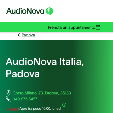
Prenota un appuntamento
Padova
AudioNova Italia,
Padova
Corso Milano, 73, Padova, 35139
049 875 5457
Apre tra poco
10:00, lunedì
Chiuso