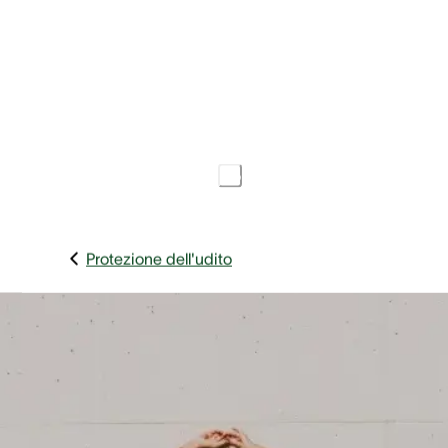
5 Min.
PROTEZIONE DELL'UDITO
Data di pubblicazione
25 ottobre 2019
Condividi l'articolo
Protezione dell'udito
Cos'hanno in comune gli operai edili, il personale di
terra di un aeroporto e i musicisti di un'orchestra con 
gestori di bar e i dentisti?