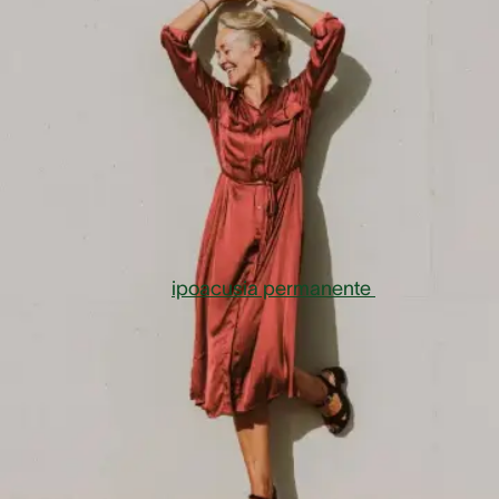
Senza protezione l'udito d
questi professionisti non
ha chance
I loro luoghi di lavoro sono tra i più rumorosi del mond
In questi gruppi di professioni, di conseguenza, il risc
di soffrire di una
ipoacusia permanente
è alto. Pertant
più forte è il rumore, tanto più breve deve essere
l'esposizione. Persone che durante il lavoro sono
esposte a livelli sonori costanti di 85 dB o superiori,
devono indossare una protezione per l'udito. La sogli
del dolore è circa 125 dB.