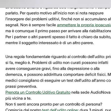
a 5000 Hz. Questa frequenza è appena percepibile
all'orecchio umano e riguarda solo marginalmente il campo 
parlato. Per questo motivo all'inizio non si nota neppure
l'insorgere dei problemi uditivi, finché non si accumulano alt
segnali. Non è sempre facile
ammettere la propria ipoacusi
ma è comunque il primo passo per arrivare alla riabilitazion
Per i partner o altri parenti spesso il fatto è chiaro da subito
mentre il soggetto interessato è di un altro parere.
Una regola fondamentale riguardo al controllo dell'udito: pr
si fa, meglio è. Problemi di udito non curati possono infatti
avere conseguenze gravi, fino alla depressione o alla
demenza, e possono addirittura comportare deficit fisici. Mo
medici consigliano di eseguire un test dell'udito all'anno c
prassi preventiva.
Prenota un Controllo Uditivo Gratuito
nella sede AudioNova
più vicina a te.
Non ti senti ancora pronto per un controllo di persona?
Comincia dal nostro
test dell'udito online
: dura 3 minuti, pu