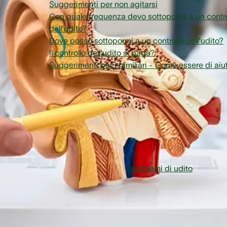
Suggerimenti per non agitarsi
Con quale frequenza devo sottopormi a un contro
dell'udito?
Dove posso sottopormi a un controllo dell'udito?
Il controllo dell'udito si paga?
Suggerimenti per i familiari - Come essere di aiu
Devo fare un controllo
dell'udito?
Il più delle volte i primi sintomi di
problemi di udito
si
avvertono dopo i 50 anni, ma anche bambini e adolescenti
possono soffrire di una limitazione della loro capacità uditiv
Dopo anni e anni di sollecitazione eccessiva, normalmente 
inizia a non sentire più i toni delle alte frequenze da 2000 f