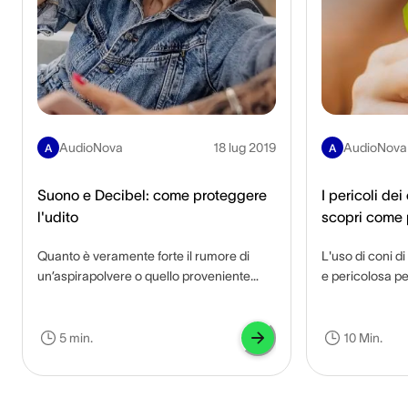
AudioNova
18 lug 2019
AudioNova
A
A
Suono e Decibel: come proteggere
I pericoli dei
l'udito
scopri come p
Quanto è veramente forte il rumore di
L'uso di coni d
un’aspirapolvere o quello proveniente
e pericolosa pe
dalla strada? Con quanta precisione
eccesso, curare
misuriamo il livello sonoro e da quale
salute olistica
intensità i rumori sono dannosi per
pratica fa più
5 min.
10 Min.
l’orecchio dell’uomo? Qui potete trovare
articolo riepil
tutte le principali informazioni.
pratica, quali b
suoi sostenitori