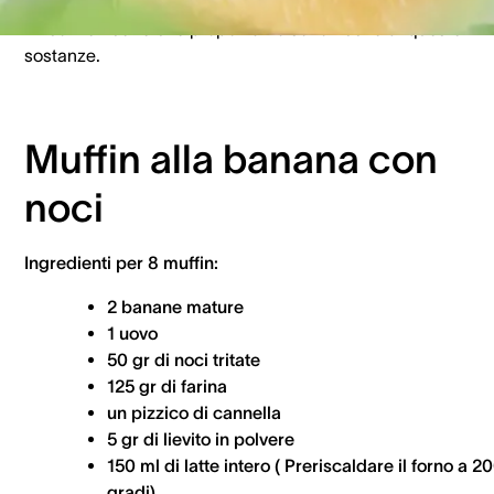
posto gli omega 3, il potassio, il magnesio, l’acido folico e l
zinco. Le ricette che proponiamo sono ricche di queste
sostanze.
Muffin alla banana con
noci
Ingredienti per 8 muffin:
2 banane mature
1 uovo
50 gr di noci tritate
125 gr di farina
un pizzico di cannella
5 gr di lievito in polvere
150 ml di latte intero ( Preriscaldare il forno a 2
gradi)