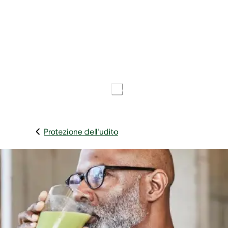
5 Min.
PROTEZIONE DELL'UDITO
Data di pubblicazione
4 novembre 2019
Condividi l'articolo
Protezione dell'udito
Desideri iniziare bene il nuovo anno con più attenzione per
tua salute? Ti proponiamo 3 ricette che fanno bene alla tu
salute e contengono sostanze nutritive particolarmente util
per il tuo udito.