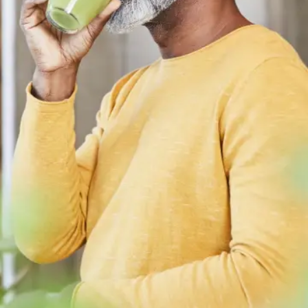
Panoramica
Le sostanze nutritive giuste per l’udito
Muffin alla banana con noci
Penne integrali con salmone e spinaci
Colazione invernale: granola fatta in casa con
arance e cioccolato
Le sostanze nutritive
giuste per l’udito
Alcune sostanze nutritive hanno un effetto positivo sul
funzionamento dell'udito. Tra le principali troviamo al primo