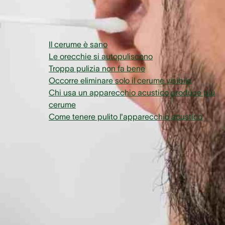
Panoramica
Il cerume è sano
Le orecchie si autopuliscono
Troppa pulizia non fa bene
Occorre eliminare solo il cerume visibile
Chi usa un apparecchio acustico produce più
cerume
Come tenere pulito l'apparecchio acustico
Il cerume è sano
Un condotto uditivo sano ha sempre del cerume, è normale. 
cerume ha infatti diverse funzioni:
protegge il condotto uditivo da umidità e