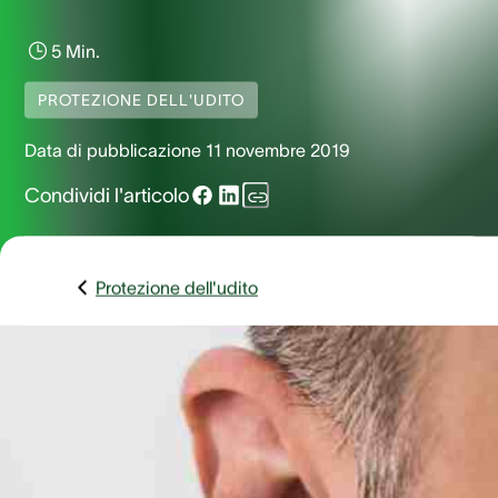
5 Min.
PROTEZIONE DELL'UDITO
Data di pubblicazione
11 novembre 2019
Condividi l'articolo
Protezione dell'udito
Si parla spesso dei pericoli e possibili danni legati ad un 
dei cotton fioc per la pulizia delle orecchie. Quei bastonci
cotonati sono veramente ciò che serve per rimuovere il
cerume dal nostro orecchio?
È vero che è meglio non usarl