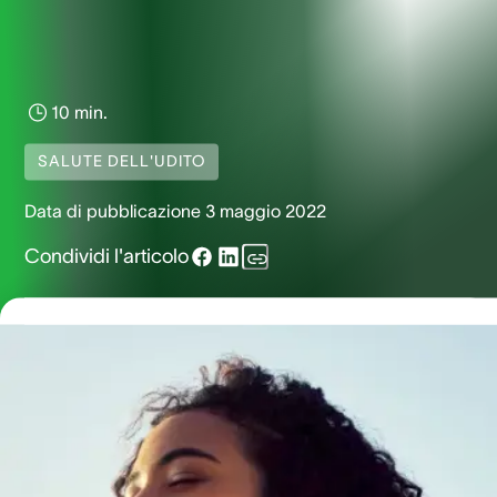
10 min.
SALUTE DELL'UDITO
Data di pubblicazione
3 maggio 2022
Condividi l'articolo
Preservare la salute delle proprie orecchie, anche in assen
di ipoacusia o di altri disturbi a livello uditivo, ha sicuramen
un impatto positivo sulla qualità della vita. Prendersi cura d
proprio udito consente di mantenere inalterata la percezio
dei suoni e di cogliere qualsiasi aspetto della comunicazio
orale, come la distinzione delle singole parole nel flusso del