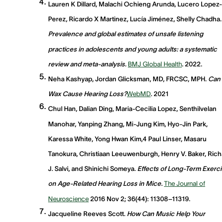
Lauren K Dillard, Malachi Ochieng Arunda, Lucero Lopez-
Perez, Ricardo X Martinez, Lucía Jiménez, Shelly Chadha.
Prevalence and global estimates of unsafe listening
practices in adolescents and young adults: a systematic
review and meta-analysis.
BMJ Global Health
. 2022.
Neha Kashyap, Jordan Glicksman, MD, FRCSC, MPH.
Can 
Wax Cause Hearing Loss?
WebMD
. 2021
Chul Han, Dalian Ding, Maria-Cecilia Lopez, Senthilvelan
Manohar, Yanping Zhang, Mi-Jung Kim, Hyo-Jin Park,
Karessa White, Yong Hwan Kim,4 Paul Linser, Masaru
Tanokura, Christiaan Leeuwenburgh, Henry V. Baker, Rich
J. Salvi, and Shinichi Someya.
Effects of Long-Term Exerc
on Age-Related Hearing Loss in Mice.
The Journal of
Neuroscience
2016 Nov 2; 36(44): 11308–11319.
Jacqueline Reeves Scott.
How Can Music Help Your