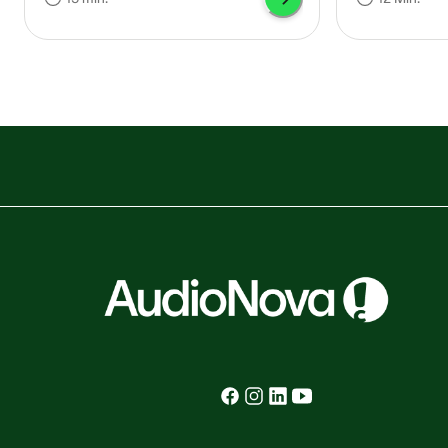
orecchie bloccate può ulteriormente
quanto possa ri
peggiorare la situazione. Questa guida
passo-passo esamina i sintomi e i tipi di
blocco delle orecchie, le tecniche e i
rimedi casalinghi, gli strumenti utili
disponibili in farmacia, le potenziali
complicanze mediche e in quali casi
rivolgersi a un medico.