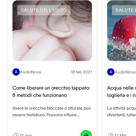
SALUTE DELL'UDITO
SALUTE 
AudioNova
18 feb 2021
AudioNova
A
A
Come liberare un orecchio tappato:
Acqua nelle 
6 metodi che funzionano
toglierla e i r
Avere le orecchie bloccate o otturate può
Le attività acq
essere fastidioso. Possono influire
divertenti, tut
sull'udito, ostacolare le attività quotidiane
imprevisti com
e persino causare danni permanenti.
condotto uditivo
Inoltre, un trattamento errato delle
ritrovarti le or
15 min.
12 Min.