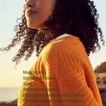
parlato (1).
Per questo motivo è essenziale occuparsi della propria salu
uditiva a qualsiasi età. Tuttavia non è sempre chiaro quali
siano le misure da adottare.
In questo articolo ti offriamo una panoramica sulle azioni d
intraprendere fin da subito per migliorare il tuo udito.
Cominciamo!
Argomenti Trattati
Meditazione
Smettere di fumare
Yoga
Abbassare il volume
Controllare la produzione di cerume
Praticare regolarmente attività fisica