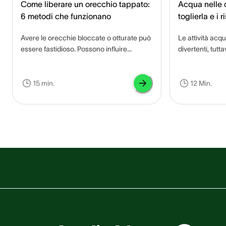
Come liberare un orecchio tappato:
Acqua nelle 
6 metodi che funzionano
toglierla e i r
Avere le orecchie bloccate o otturate può
Le attività acq
essere fastidioso. Possono influire
divertenti, tut
sull'udito, ostacolare le attività quotidiane
imprevisti com
e persino causare danni permanenti.
condotto uditivo
Inoltre, un trattamento errato delle
ritrovarti le or
15 min.
12 Min.
orecchie bloccate può ulteriormente
quanto possa ri
peggiorare la situazione. Questa guida
passo-passo esamina i sintomi e i tipi di
blocco delle orecchie, le tecniche e i
rimedi casalinghi, gli strumenti utili
disponibili in farmacia, le potenziali
complicanze mediche e in quali casi
rivolgersi a un medico.