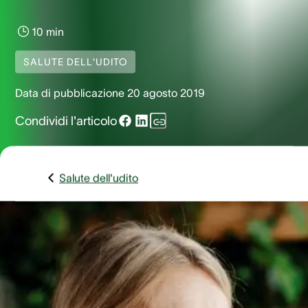
10 min
SALUTE DELL'UDITO
Data di pubblicazione
20 agosto 2019
Condividi l'articolo
Salute dell'udito
Sebbene noi esseri umani siamo fortemente legati al
nostra capacità visiva, ci affidiamo al nostro sistema
uditivo per diversi motivi. Dipendiamo dal nostro udi
per comunicare, ascoltare musica, partecipare alla vi
sociale e tanto altro. La nostra dipendenza al senso