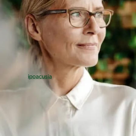
dell’udito spiega il perché un problema nel capire o
distinguere i suoni possa essere socialmente più
debilitante della cecità.
Che cos’è la diplacusia?
La diplacusia, anche nota come doppio udito, è una
forma di
ipoacusia
che implica sentire lo stesso suono
modo diverso dalle due orecchie. Il cervello è l'organ
che si occupa di interpretare gli impulsi sonori percepi
dalle orecchie. Se si soffre di
doppio udito
, il cervello
interpreterà gli impulsi delle orecchie come due suoni
distinti con una diversa intensità, tempistica e tonalità.
Vivere con questa patologia è estremamente frustrant