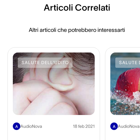
Articoli Correlati
Altri articoli che potrebbero interessarti
SALUTE DELL'UDITO
SALUTE 
AudioNova
18 feb 2021
AudioNova
A
A