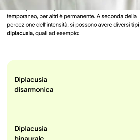
Mentre per alcune persone si tratta di un disturbo sol
temporaneo, per altri è permanente. A seconda della
percezione dell’intensità, si possono avere diversi
tipi
diplacusia
, quali ad esempio:
Diplacusia
disarmonica
Diplacusia
binaurale