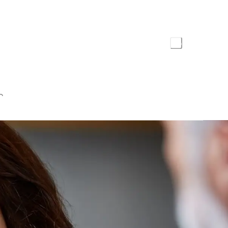
Data di pubblicazione
18 luglio 2019
Condividi l'articolo
o
cepito esattamente dal nostro
? E in quale misura ci
esto articolo