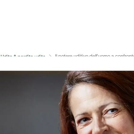
Il potere uditivo dell’uomo a confront
Udito & perdita udito
mo migliaia di rumori e suoni; ma cosa viene per
uali sono i suoni che, invece, non riesce ad udire
o dagli altri essere viventi? Lo spieghiamo in qu