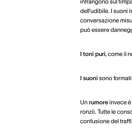
infrangono sul timpan
dell’udibile. I suon
conversazione misura
può essere danneggi
I toni puri
, come il 
I suoni
sono formati 
Un
rumore
invece è 
ronzii. Tutte le con
confusione del traffi