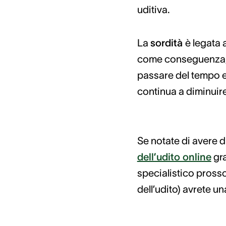
uditiva.
La
sordità
è legata a
come conseguenza, i
passare del tempo e
continua a diminuire
Se notate di avere d
dell’udito online
gra
specialistico prosso
dell’udito) avrete u