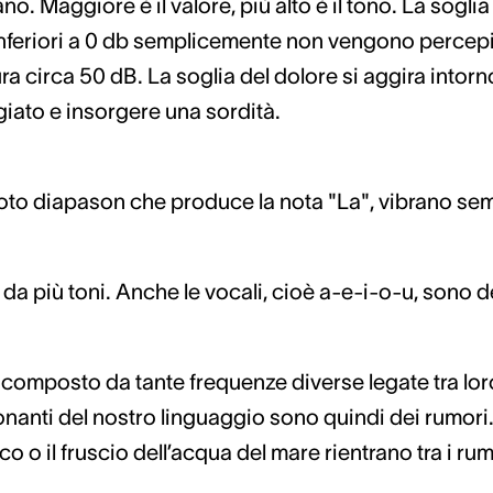
o. Maggiore è il valore, più alto è il tono. La soglia d
i inferiori a 0 db semplicemente non vengono percep
 circa 50 dB. La soglia del dolore si aggira intorno
ato e insorgere una sordità.
noto diapason che produce la nota "La", vibrano se
da più toni. Anche le vocali, cioè a-e-i-o-u, sono d
composto da tante frequenze diverse legate tra loro
sonanti del nostro linguaggio sono quindi dei rumori
co o il fruscio dell’acqua del mare rientrano tra i rum