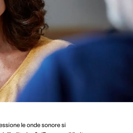
requenze, cioè altezze di suono, e
ortanti quando si parla di udito:
he vengono trasmesse alle nostre
l’organo uditivo umano. L’uomo
rmente piacevole è il range
anche i linguaggio umano o la
pressione le onde sonore si