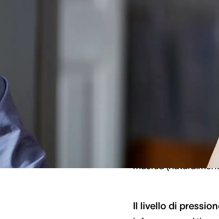
Come u
Noi esseri umani no
livello di pressione
la frequenza
, misur
orecchie. Qui vengo
sente mediamente fr
compreso tra 500 e 
musica (naturalment
Il livello di pressi