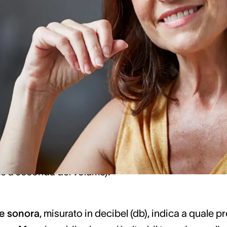
diamo?
n udiamo semplici suoni, ma una combinazione di f
 sonora di questi suoni. I seguenti concetti sono imp
ata in Hertz (Hz), indica le vibrazioni al secondo c
no poi elaborate attraverso le diverse stazioni del
equenze comprese tra 20 e 20.000 Hertz. Particola
4.000 Hertz. In questo range rientra, per esempio, 
e a seconda del volume).
one sonora
, misurato in decibel (db), indica a quale 