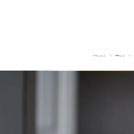
15 min.
UDITO & PERDITA DELL'UDITO
Home
Blog
Ogni giorno sentia
apparato uditivo? Q
differenziamo o men