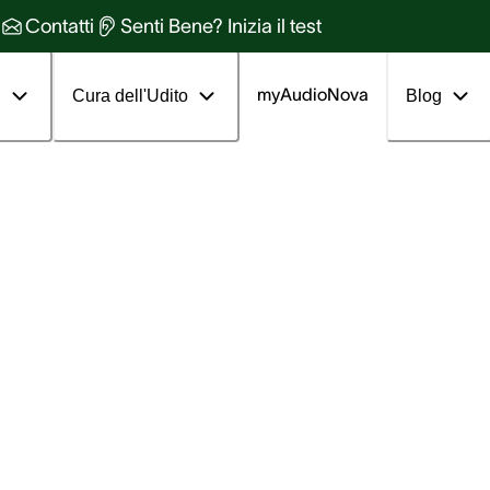
Contatti
Senti Bene? Inizia il test
myAudioNova
i
Cura dell'Udito
Blog
ditivo dell’uomo a c