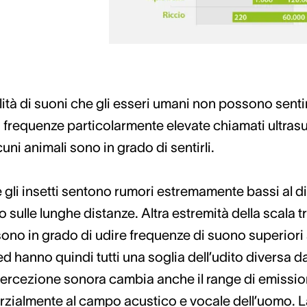
ità di suoni che gli esseri umani non possono sentir
 a frequenze particolarmente elevate chiamati ultras
uni animali sono in grado di sentirli.
i e gli insetti sentono rumori estremamente bassi al d
ulle lunghe distanze. Altra estremità della scala tro
e sono in grado di udire frequenze di suono superior
d hanno quindi tutti una soglia dell’udito diversa d
percezione sonora cambia anche il range di emission
zialmente al campo acustico e vocale dell’uomo. La