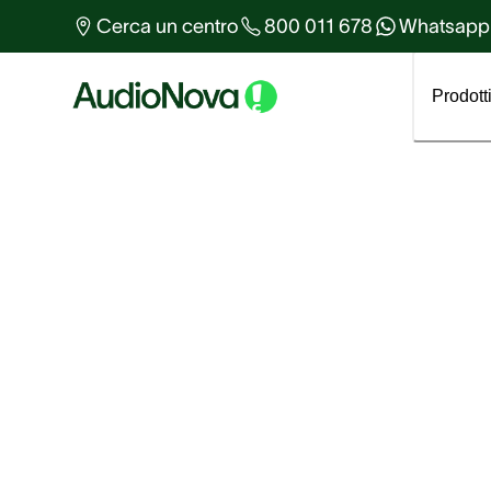
Altro sull'udito
Cerca un centro
800 011 678
Whatsapp
Tutti gli articoli
Prodott
Il potere u