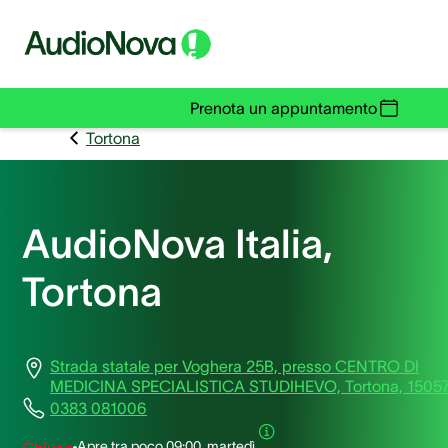
Prenota un appuntamento
Tortona
AudioNova Italia,
Tortona
Strada statale per Voghera 25B, presso CENTRO DI
MEDICINA SPECIALISTICA STUDIHEVO, Tortona, 1505
0383 081006
Apre tra poco
09:00, martedì