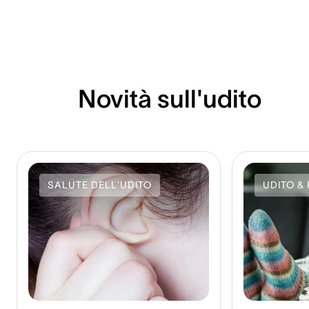
Novità sull'udito
SALUTE DELL'UDITO
UDITO & 