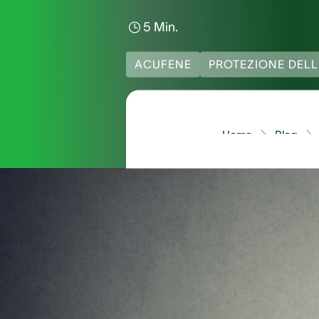
5 Min.
ACUFENE
PROTEZIONE DELL
Home
Blog
Senti un fastidioso fi
dei problemi di acufen
cause dell'acufene. So