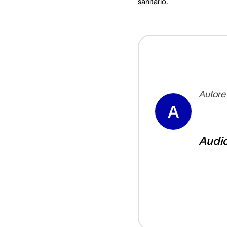
sanitario.
Autore
A
Audi