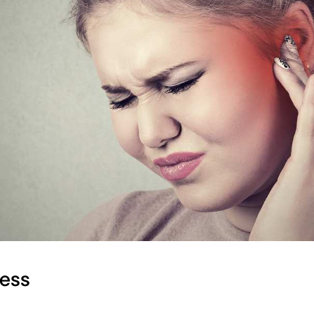
mica
ess
rarti
i sottofondo
to o sport
di rilassamento
anze eccitanti
nitivo-comportamentale
ress