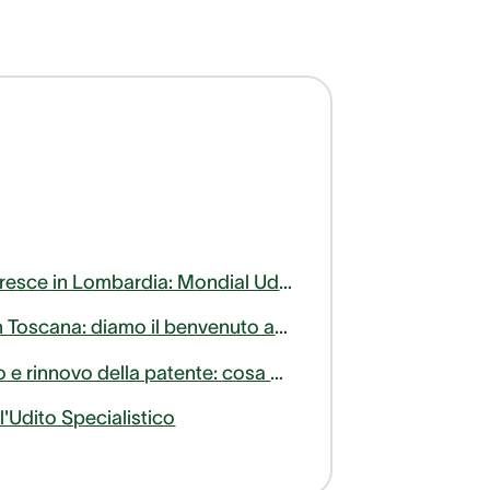
AudioNova cresce in Lombardia: Mondial Udito entra a far parte del nostro gruppo!
AudioNova in Toscana: diamo il benvenuto ad AudioLife nella famiglia Sonova Audiological Care Italia!
Test dell'udito e rinnovo della patente: cosa bisogna sapere
l'Udito Specialistico