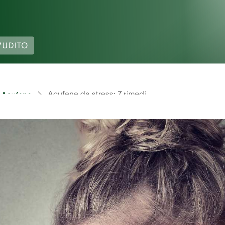
'UDITO
Acufene da stress: 7 rimedi
Acufene
schio costante nelle orecchie? Probabilmente si tratta di a
e ovvero sente costantemente fischi o ronzii che non esi
ffri spesso di acufeni? Ecco alcuni consigli e rimedi che