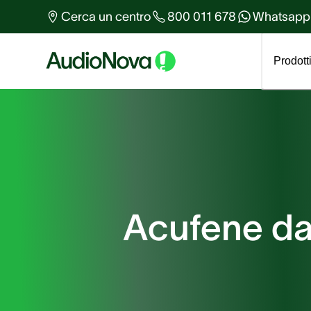
Altro sull'udito
Cerca un centro
800 011 678
Whatsapp
Tutti gli articoli
Prodott
Acufene da 