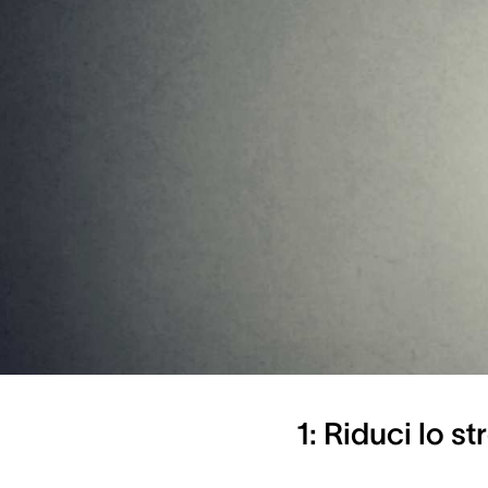
Panora
Riduci lo str
Cerca di dist
Usa suoni d
Fai movimen
Fai esercizi 
Evita le sost
Terapia cog
1: Riduci lo st