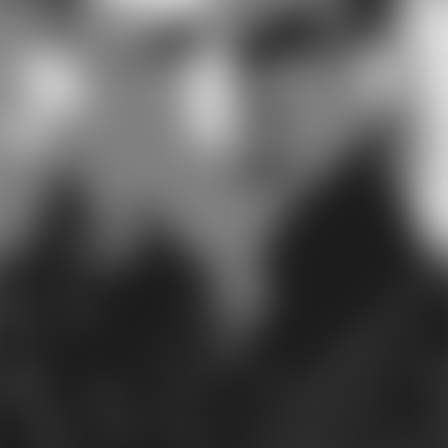
Nella maggior parte dei casi, il tinnito pulsante viene
percepito unilateralmente, ma talvolta interessa entrambe l
orecchie. L’acufene pulsante in sé non desta preoccupazio
tuttavia può essere segno di una patologia sottostante più
complessa. Pertanto, in caso di comparsa di sintomi sospett
è meglio rivolgersi al proprio medico di base. Qui di seguit
scopriremo insieme alcune delle informazioni più important
sull’acufene pulsante.
In questo articolo
Sintomi dell'acufene pulsante
Cause dell' acufene pulsante
Diagnosi dell'acufene pulsante