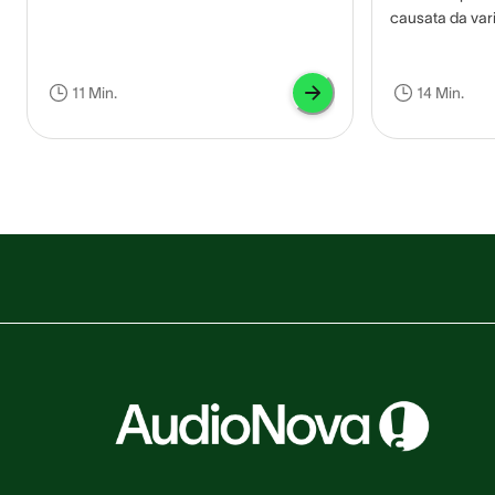
suono o di un rumore nelle orecchie o
causata da vari
nella testa, in assenza di uno stimolo
sanguigno nei va
acustico esterno. Solitamente si tratta di
prossimità dell
un suono decisamente fastidioso simile a
l’acufene consi
11 Min.
14 Min.
un fischio o a un ronzio, la cui natura è
casuali come fis
essenzialmente soggettiva.
l’acufene puls
ritmico, spesso 
cardiaco.