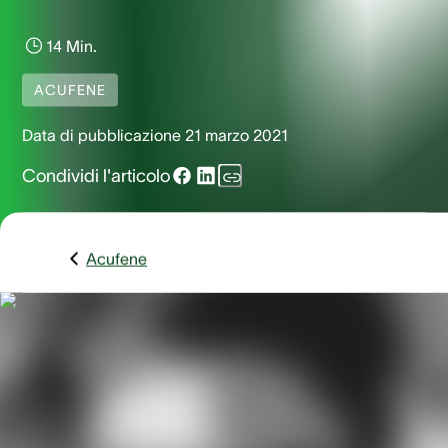
14 Min.
ACUFENE
Data di pubblicazione
21 marzo 2021
Condividi l'articolo
Acufene
L’acufene pulsante è una patologia rara, causata da variazi
del flusso sanguigno nei vasi all’interno e in prossimità dell
orecchie. Mentre l’acufene consiste in suoni in apparenza
casuali come fischi, ronzii o fruscii, l’acufene pulsante
produce un suono ritmico, spesso in sincrono con il battito
cardiaco.