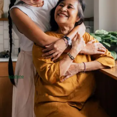
lamentele, imputando i disturbi acustici a un semplice
eccesso di immaginazione. Per chi ne soffre, i fischi alle
orecchie causati da acufene (o tinnito) sono un vero e prop
disturbo, talvolta insostenibile.
Segnali da non ignorare i
amici e familiari
L’
acufene
può risultare estremamente frustrante, estenuant
ansiogeno, spesso con un’azione esacerbante sullo stress, i
quale a sua volta peggiora i sintomi del tinnito.
Se una persona a te cara sembra infastidirsi facilmente o
evitare regolarmente situazioni di convivialità, potrebbe
essere a causa dell’acufene. La costante percezione di fisc