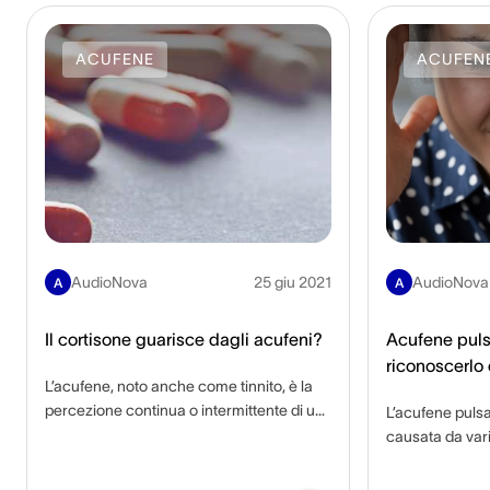
ACUFENE
ACUFEN
AudioNova
25 giu 2021
AudioNova
A
A
Il cortisone guarisce dagli acufeni?
Acufene pul
riconoscerlo e
L’acufene, noto anche come tinnito, è la
percezione continua o intermittente di un
L’acufene pulsa
suono o di un rumore nelle orecchie o
causata da vari
nella testa, in assenza di uno stimolo
sanguigno nei va
acustico esterno. Solitamente si tratta di
prossimità dell