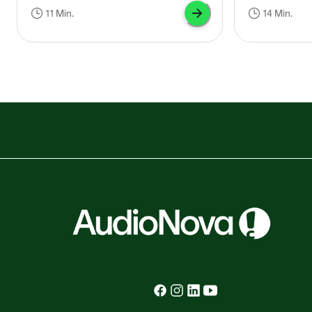
un suono decisamente fastidioso simile a
l’acufene consi
11 Min.
14 Min.
un fischio o a un ronzio, la cui natura è
casuali come fis
essenzialmente soggettiva.
l’acufene puls
ritmico, spesso 
cardiaco.