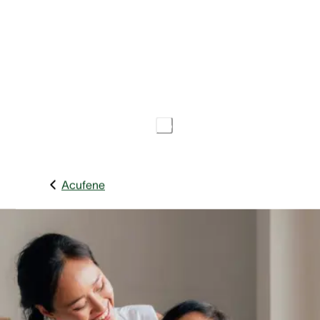
10 Min.
ACUFENE
Data di pubblicazione
20 settembre 2021
Condividi l'articolo
Acufene
Quando una persona a noi cara viene colpita da acufene, 
normale sentirsi spaesati, soprattutto se si tratta del nostro
primo incontro con la malattia.
Pertanto, il primo passo per aiutare qualcuno affetto da
acufene è cercare di capirne a fondo stato d’animo ed
esigenze. Non bisogna cedere alla tentazione di ignorare l