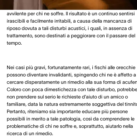
ronzii o fruscii nelle orecchie o in testa, infatti, è decisamen
avvilente per chi ne soffre. Il risultato è un continuo sentirsi
irascibili e facilmente irritabili, a causa della mancanza di
riposo dovuta a tali disturbi acustici, i quali, in assenza di
trattamento, sono destinati a peggiorare con il passare del
tempo.
Nei casi più gravi, fortunatamente rari, i fischi alle orecchie
possono diventare invalidanti, spingendo chi ne è affetto a
cercare disperatamente un rimedio alla sua forma di acufe
Coloro con poca dimestichezza con tale disturbo, potrebb
non prendere sul serio le richieste d’aiuto di un amico o
familiare, data la natura estremamente soggettiva del tinnit
Pertanto, riteniamo sia importante educare più persone
possibili in merito a tale patologia, così da comprendere le
problematiche di chi ne soffre e, soprattutto, aiutarlo nella
ricerca di un rimedio.